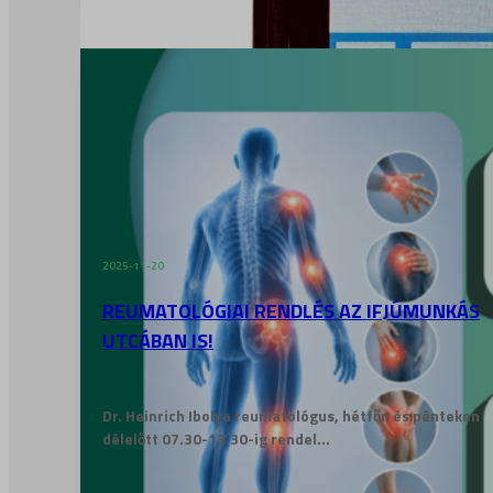
2025-11-20
REUMATOLÓGIAI RENDLÉS AZ IFJÚMUNKÁS
UTCÁBAN IS!
Dr. Heinrich Ibolya reumatológus, hétfőn és pénteken
délelőtt 07.30-13.30-ig rendel...