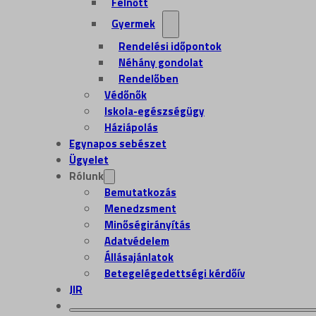
Felnőtt
Gyermek
Rendelési időpontok
Néhány gondolat
Rendelőben
Védőnők
Iskola-egészségügy
Háziápolás
Egynapos sebészet
Ügyelet
Rólunk
Bemutatkozás
Menedzsment
Minőségirányítás
Adatvédelem
Állásajánlatok
Betegelégedettségi kérdőív
JIR