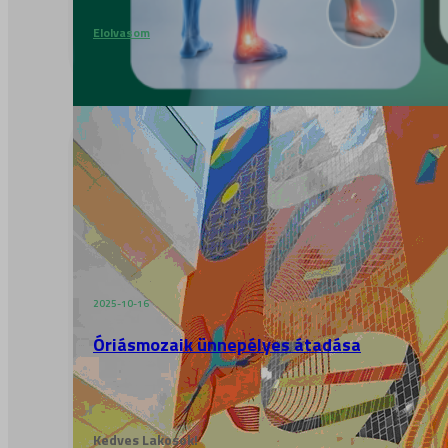
Elolvasom
2025-10-16
Óriásmozaik ünnepélyes átadása
Kedves Lakosok!