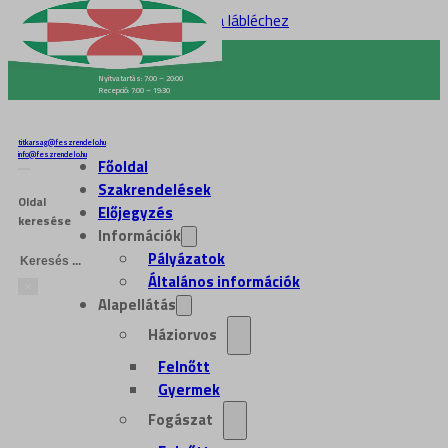
Ugrás a fő tartalomhoz
Ugrás a lábléchez
Központi telefonszám:
06-1-455-45-00
Nyitvatartás: 7:00 – 20:00
Recepció: 7:00 – 19:30
1095 Budapest, Mester utca 45.
1095 Budapest, Mester utca 49.
titkarsag@feszrendelo.hu
info@feszrendelo.hu
Főoldal
Szakrendelések
Oldal
Előjegyzés
keresése
Információk
Keresés
Pályázatok
Általános információk
×
Alapellátás
Háziorvos
Felnőtt
Gyermek
Fogászat