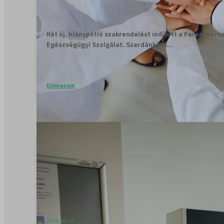
Két új, hiánypótló szakrendelést indított a Ferencváros
Egészségügyi Szolgálat. Szerdánként...
Elolvasom
2025-05-16