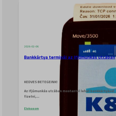
2026-02-06
Bankkártya terminál az Ifjúmunkás utcában
KEDVES BETEGEINK!
Az Ifjúmunkás utcában mostantól lehet bankkártyával
fizetni,...
Elolvasom