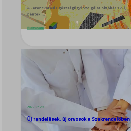
A Ferencvárosi Egészségügyi Szolgálat október 17-i,
pénteki...
Elolvasom
2025-07-29
Új rendelések, új orvosok a Szakrendelőben