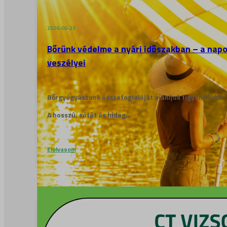
2026-06-23
Bőrünk védelme a nyári időszakban – a nap
veszélyei
Bőrgyógyászunk összefoglalóját ajánljuk figyelmükbe.
A hosszú, sötét és hideg...
Elolvasom