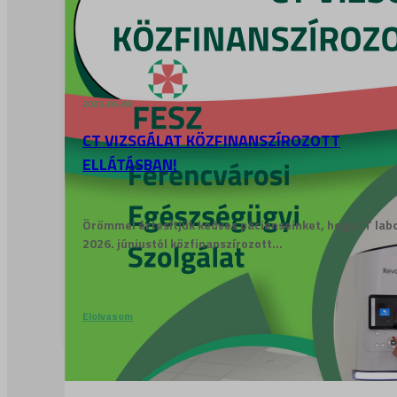
2026-06-03
CT VIZSGÁLAT KÖZFINANSZÍROZOTT
ELLÁTÁSBAN!
Örömmel értesítjük kedves pácienseinket, hogy CT lab
2026. júniustól közfinanszírozott...
Elolvasom