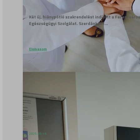
Két új, hiánypótló szakrendelést indított a Ferencváros
Egészségügyi Szolgálat. Szerdánként...
Elolvasom
2025-05-16