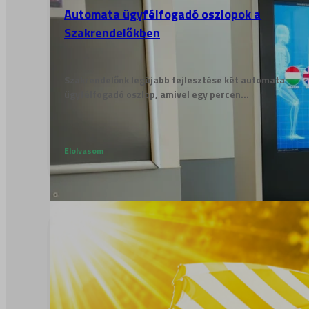
Automata ügyfélfogadó oszlopok a
Szakrendelőkben
Szakrendelőnk legújabb fejlesztése két automata
ügyfélfogadó oszlop, amivel egy percen...
Elolvasom