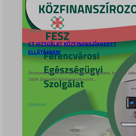
2026-06-03
CT VIZSGÁLAT KÖZFINANSZÍROZOTT
ELLÁTÁSBAN!
Örömmel értesítjük kedves pácienseinket, hogy CT lab
2026. júniustól közfinanszírozott...
Elolvasom