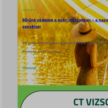
2026-06-23
Bőrünk védelme a nyári időszakban – a nap
veszélyei
Bőrgyógyászunk összefoglalóját ajánljuk figyelmükbe.
A hosszú, sötét és hideg...
Elolvasom