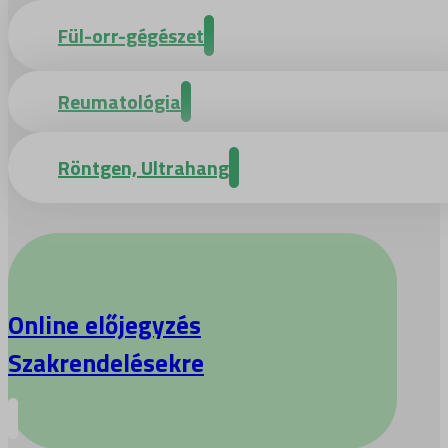
Fül-orr-gégészet
Reumatológia
Röntgen, Ultrahang
Online előjegyzés
Szakrendelésekre