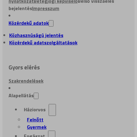
nyilatkozat
Betegjogi képviselő
Belső visszaélés
bejelentés
Impresszum
Közérdekű adatok
Közhasznúságú jelentés
Közérdekű adatszolgáltatások
Gyors elérés
Szakrendelések
Alapellátás
Háziorvos
Felnőtt
Gyermek
Fogászat