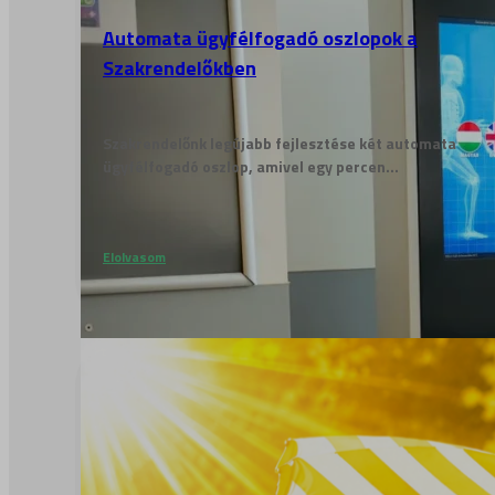
Automata ügyfélfogadó oszlopok a
Szakrendelőkben
Szakrendelőnk legújabb fejlesztése két automata
ügyfélfogadó oszlop, amivel egy percen...
Elolvasom